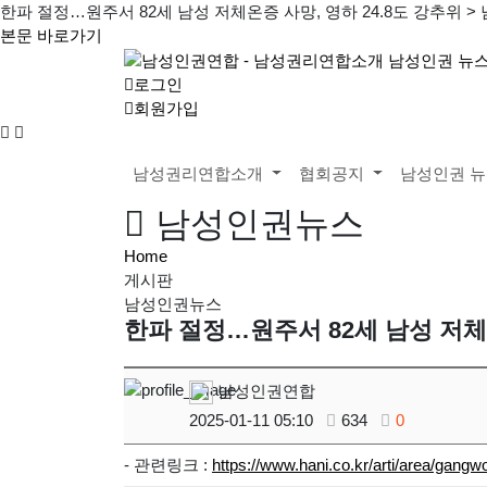
한파 절정…원주서 82세 남성 저체온증 사망, 영하 24.8도 강추위 
본문 바로가기
로그인
회원가입
검
메
색
뉴
버
버
남성권리연합소개
협회공지
남성인권 
튼
튼
남성인권뉴스
Home
게시판
남성인권뉴스
한파 절정…원주서 82세 남성 저체온
남성인권연합
2025-01-11 05:10
634
0
- 관련링크 :
https://www.hani.co.kr/arti/area/gang