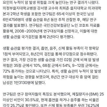
요인의 누적이 암 발생 위험을 크게 높인다는 연구 결과가 나왔다.
의정부을지대학교병원 강서영 교수와 최희준 을지대학교 의과대학
본과 2학년 학생을 포함한 연구팀은 65세 이상의 한국인 남성
6만4756명의 생활 습관을 8년 동안 추적 관찰한 후, 해당 연구
결과를 발표했다. 연구팀은 국민건강보험공단 노인 코호트 자료를
활용해, 2008~2009년에 연구대상자를 선정하고, 이들에 대한
생활 습관을 국가검진을 통해 2년마다 평가했다.
생활 습관을 평가한 결과, 흡연, 음주, 신체 활동 부족이 각 항목당
1점씩 부여되었고, 8년간의 검진을 통해 012점으로 점수화됐다.
연구 결과, 가장 건강한 생활 습관을 가진 02점 군에 비해 암 발생
위험은 35점 군에서 10%, 68점 군에서 54%, 9~12점 군에서는
72% 증가하는 것으로 나타났다. 특히, 생활 습관의 누적이 암 발생
위험을 높이는 경향을 보였으며, 8년간 연구 대상자 중 암에 걸린
남성은 1만3130명에 달했다.
연구팀은 연구 참여자들의 특징도 분석했으며, 체질량지수(BMI) 25
이상인 비만이 30.5%로, 현재 흡연을 하거나 음주를 하는 비율은
각각 25.7%로 확인됐다. 또한 신체 활동 부족률은 무려 74.2%에