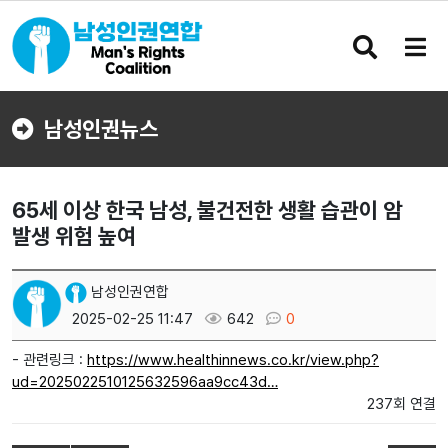
검
메
색
뉴
버
버
튼
튼
남성인권뉴스
65세 이상 한국 남성, 불건전한 생활 습관이 암
발생 위험 높여
남성인권연합
2025-02-25 11:47
642
0
- 관련링크 :
https://www.healthinnews.co.kr/view.php?
ud=2025022510125632596aa9cc43d…
237회 연결