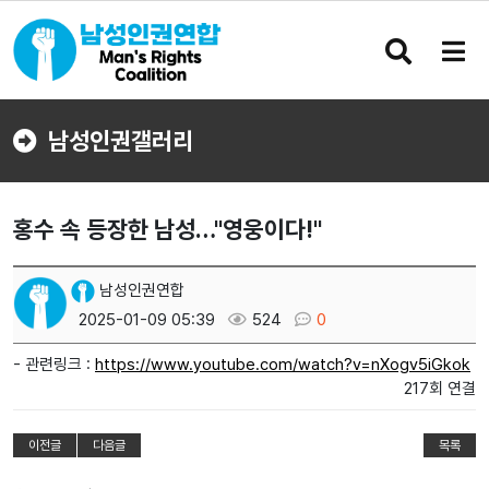
검
메
색
뉴
버
버
튼
튼
남성인권갤러리
홍수 속 등장한 남성…"영웅이다!"
남성인권연합
2025-01-09 05:39
524
0
- 관련링크 :
https://www.youtube.com/watch?v=nXogv5iGkok
217회 연결
이전글
다음글
목록