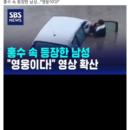
홍수 속 등장한 남성…"영웅이다!"