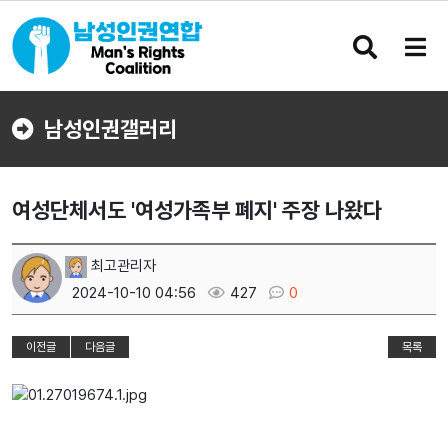
검
메
색
뉴
버
버
튼
튼
남성인권갤러리
여성단체서도 '여성가족부 폐지' 주장 나왔다
최고관리자
2024-10-10 04:56
427
0
이전글
다음글
목록