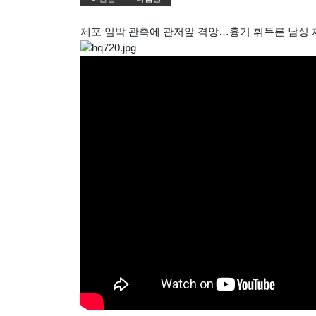
체포 임박 관측에 관저앞 격앙…흉기 휘두른 남성 