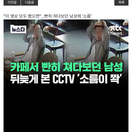
이전글
다음글
목록
"이 영상 모두 봤으면"…빤히 쳐다보던 남성에 '소름'