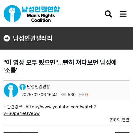
검
메
색
뉴
버
버
튼
튼
남성인권갤러리
"이 영상 모두 봤으면"…빤히 쳐다보던 남성에
'소름'
남성인권연합
2025-02-06 16:41
530
0
- 관련링크 :
https://www.youtube.com/watch?
v=B0p84eGVe5w
218회 연결