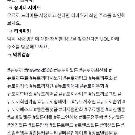
->
꽁머니 사이트
무료로 드라마를 시청하고 싶다면 티비위키 최신 주소를 확인해
보세요.
->
티비위키
먹튀 검증 방법에 대한 자세한 정보를 찾으신다면 UOL 아래
주소를 방문해 보세요.
->
먹튀검증
#뉴토끼 #newtoki506 #뉴토끼웹툰 #뉴토끼최신화 #
뉴토끼무료 #뉴토끼다시보기 #뉴토끼링크 #뉴토끼주소 #
뉴토끼접속 #뉴토끼차단 #뉴토끼대체 #뉴토끼우회 #
뉴토끼모바일 #뉴토끼어플 #뉴토끼사이트 #뉴토끼로그인 #
뉴토끼회원가입 #뉴토끼업데이트 #뉴토끼추천 #뉴토끼순위 #
뉴토끼베스트 #웹툰플랫폼 #디지털만화 #무료웹툰 #최신웹툰
#모바일웹툰 #웹툰어플 #로그인혜택 #웹툰정주행 #추천웹툰
#인기웹툰 #웹툰탐색 #웹툰트렌드 #로맨스웹툰 #액션웹툰 #
스릴러웹툰 #웹툰커뮤니티 #빠른업데이트 #장르별웹툰 #