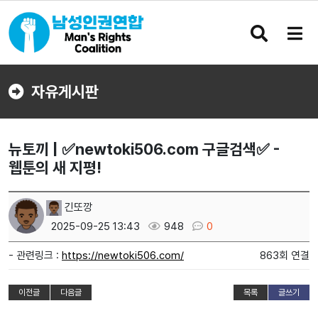
검
메
색
뉴
버
버
튼
튼
자유게시판
뉴토끼 | ✅newtoki506.com 구글검색✅ -
웹툰의 새 지평!
긴또깡
2025-09-25 13:43
948
0
- 관련링크 :
https://newtoki506.com/
863회 연결
이전글
다음글
목록
글쓰기