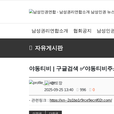
남성권리연합소개
협회공지
남성인권
자유게시판
야동티비 | 구글검색 ✅야동티비주소
긴또깡
2025-09-25 13:40
996
0
- 관련링크 :
https://xn--2q1bp1r9rce9ecnf02r.com/
이전글
다음글