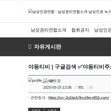
남성권리연합소개
협회공지
남성인권
자유게시판
야동티비 | 구글검색 ✅야동티비주소
긴또깡
2025-09-25 13:38
991
0
- 관련링크 :
https://xn--2q1bp1r9rce9ecnf02r.com/
이전글
다음글