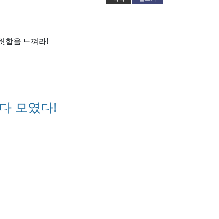
개
릿함을 느껴라!
 다 모였다!