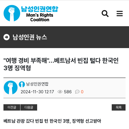
검
메
색
뉴
버
버
튼
튼
남성인권 뉴스
"여행 경비 부족해"…베트남서 빈집 털다 한국인
3명 징역형
남성인권연합
2024-11-30 12:17
586
0
이전글
다음글
목록
베트남 관광 갔다 빈집 턴 한국인 3명, 징역형 선고받아