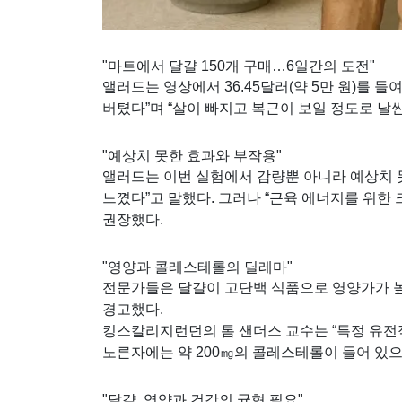
"마트에서 달걀 150개 구매…6일간의 도전"
앨러드는 영상에서 36.45달러(약 5만 원)를 들
버텼다”며 “살이 빠지고 복근이 보일 정도로 날
"예상치 못한 효과와 부작용"
앨러드는 이번 실험에서 감량뿐 아니라 예상치 
느꼈다”고 말했다. 그러나 “근육 에너지를 위한 
권장했다.
"영양과 콜레스테롤의 딜레마"
전문가들은 달걀이 고단백 식품으로 영양가가 높
경고했다.
킹스칼리지런던의 톰 샌더스 교수는 “특정 유전적
노른자에는 약 200㎎의 콜레스테롤이 들어 있으며
"달걀, 영양과 건강의 균형 필요"