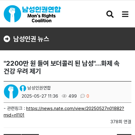
검
메
색
뉴
버
버
튼
튼
남성인권 뉴스
"2200만 원 들여 보더콜리 된 남성"…화제 속
건강 우려 제기
남성인권연합
2025-05-27 11:36
499
0
- 관련링크 :
https://news.nate.com/view/20250527n01882?
mid=n1101
378회 연결