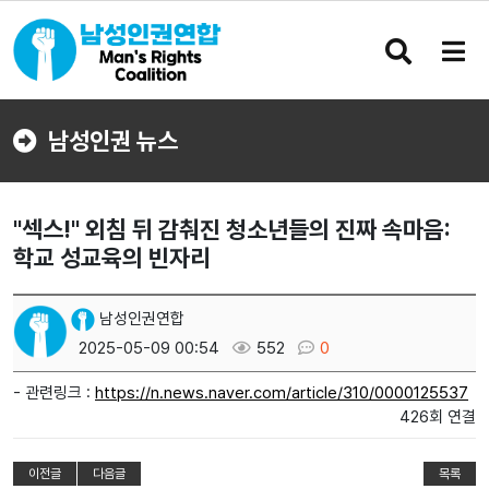
검
메
색
뉴
버
버
튼
튼
남성인권 뉴스
"섹스!" 외침 뒤 감춰진 청소년들의 진짜 속마음:
학교 성교육의 빈자리
남성인권연합
2025-05-09 00:54
552
0
- 관련링크 :
https://n.news.naver.com/article/310/0000125537
426회 연결
이전글
다음글
목록