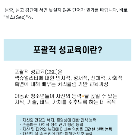
남중, 남고 강단에 서면 낯설지 않은 단어가 귓가를 때립니다. 바로
"섹스(Sex)"죠.