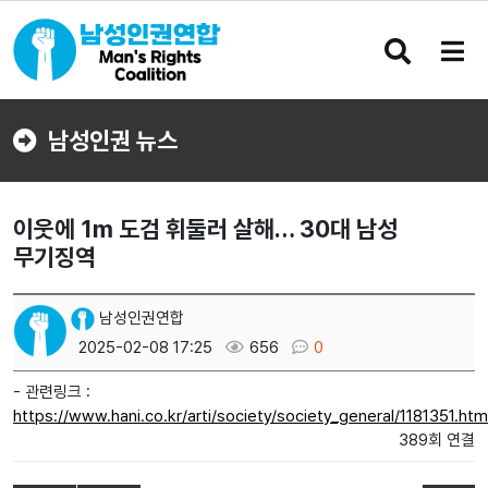
검
메
색
뉴
버
버
튼
튼
남성인권 뉴스
이웃에 1m 도검 휘둘러 살해… 30대 남성
무기징역
남성인권연합
2025-02-08 17:25
656
0
- 관련링크 :
https://www.hani.co.kr/arti/society/society_general/1181351.htm
389회 연결