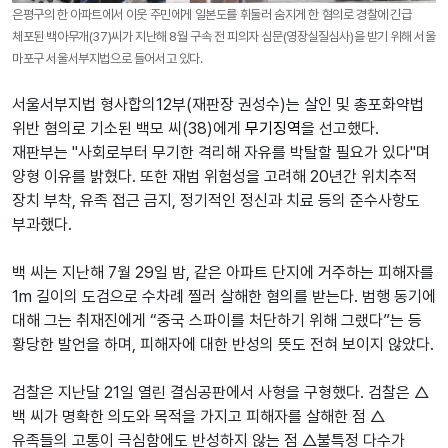
은평구의 한 아파트에서 이웃 주민에게 일본도를 휘둘러 숨지게 한 혐의로 경찰에 긴급
체포된 백아무개(37)씨가 지난해 8월 구속 전 피의자 심문(영장실질심사)을 받기 위해 서울
마포구 서울서부지법으로 들어서고 있다.
서울서부지법 형사합의12부(재판장 권성수)는 살인 및 총포화약법
위반 혐의로 기소된 백모 씨(38)에게
무기징역
을 선고했다.
재판부는 "사회로부터 무기한 격리해 자유를 박탈할 필요가 있다"며
양형 이유를 밝혔다. 또한 재범 위험성을 고려해 20년간 위치추적
장치 부착, 유족 접근 금지, 정기적인 정신과 치료 등의 준수사항도
부과했다.
백 씨는 지난해 7월 29일 밤, 같은 아파트 단지에 거주하는 피해자를
1m 길이의 도검으로 수차례 찔러 살해한 혐의를 받는다. 범행 동기에
대해 그는 취재진에게 “중국 스파이를 처단하기 위해 그랬다”는 등
황당한 발언을 하며, 피해자에 대한 반성의 뜻도 전혀 보이지 않았다.
검찰은 지난달 21일 열린 결심공판에서 사형을 구형했다. 검찰은 △
백 씨가 명확한 의도와 목적을 가지고 피해자를 살해한 점 △
유족들의 고통이 극심함에도 반성하지 않는 점 △불특정 다수가