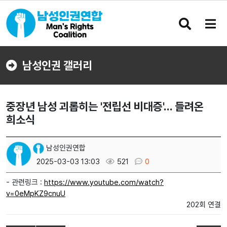
검
메
색
뉴
버
버
튼
튼
남성인권 갤러리
중장년 남성 괴롭히는 '전립선 비대증'... 들려온
희소식
남성인권연합
2025-03-03 13:03
521
0
- 관련링크 :
https://www.youtube.com/watch?
v=0eMpKZ9cnuU
202회 연결