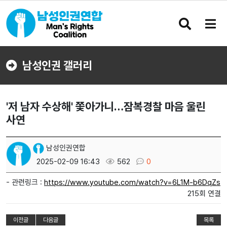
검
메
색
뉴
버
버
튼
튼
남성인권 갤러리
'저 남자 수상해' 쫓아가니…잠복경찰 마음 울린
사연
남성인권연합
2025-02-09 16:43
562
0
- 관련링크 :
https://www.youtube.com/watch?v=6L1M-b6DqZs
215회 연결
이전글
다음글
목록