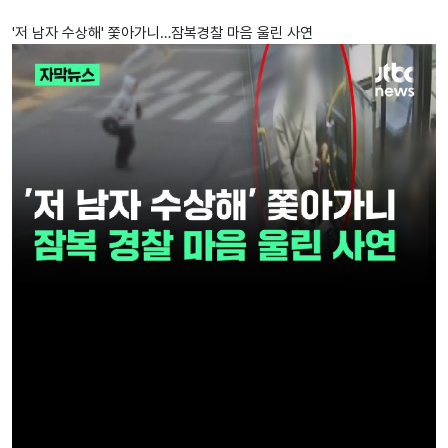
'저 남자 수상해' 쫓아가니…잠복경찰 마음 울린 사연