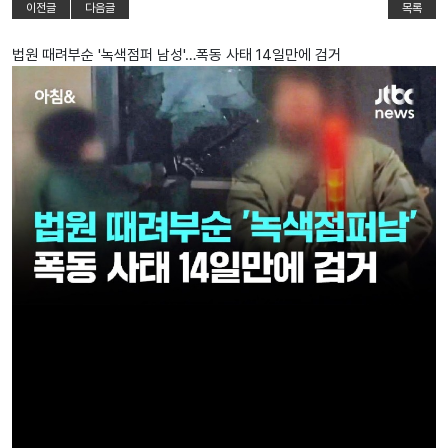
이전글
다음글
목록
법원 때려부순 '녹색점퍼 남성'…폭동 사태 14일만에 검거