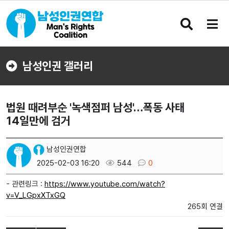
검
메
색
뉴
버
버
튼
튼
남성인권 갤러리
법원 때려부순 '녹색점퍼 남성'…폭동 사태
14일만에 검거
남성인권연합
2025-02-03 16:20
544
0
- 관련링크 :
https://www.youtube.com/watch?
v=V_LGpxXTxGQ
265회 연결