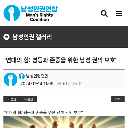
검
메
색
뉴
버
버
튼
튼
남성인권 갤러리
"연대의 힘: 평등과 존중을 위한 남성 권익 보호"
남성인권연합
2024-11-14 11:09
512
0
이전글
다음글
목록
"연대의 힘: 평등과 존중을 위한 남성 권익 보호"