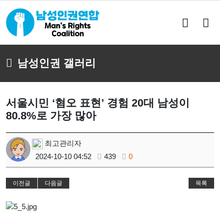
검
메
색
뉴
버
버
튼
튼
남성인권 갤러리
서울시민 ‘혐오 표현’ 경험 20대 남성이
80.8%로 가장 많아
최고관리자
2024-10-10 04:52
439
0
이전글
다음글
목록