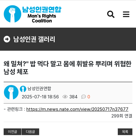
검
메
색
뉴
버
버
튼
튼
남성인권 갤러리
왜 밀쳐?" 밥 먹다 말고 몸에 휘발유 뿌리며 위협한
남성 체포
남성인권연합
2025-07-18 18:56
384
0
- 관련링크 :
https://m.news.nate.com/view/20250717n37677
299회 연결
이전글
다음글
목록