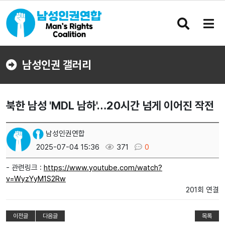
검
메
색
뉴
버
버
튼
튼
남성인권 갤러리
북한 남성 'MDL 남하'…20시간 넘게 이어진 작전
남성인권연합
2025-07-04 15:36
371
0
- 관련링크 :
https://www.youtube.com/watch?
v=WyzYyM1S2Rw
201회 연결
이전글
다음글
목록