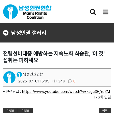
검
메
색
뉴
버
버
튼
튼
남성인권 갤러리
전립선비대증 예방하는 저속노화 식습관, '이 것'
섭취는 피하세요
남성인권연합
2025-07-01 15:05
349
0
- 관련링크 :
https://www.youtube.com/watch?v=xJgc3HjYqZM
176회 연결
이전글
다음글
목록