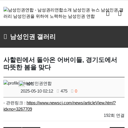
검
메
색
뉴
버
버
튼
튼
남성인권 갤러리
사할린에서 돌아온 어버이들, 경기도에서
따뜻한 봄을 맞다
남성인권연합
2025-05-10 02:12
475
0
- 관련링크 :
https://www.newscj.com/news/articleView.html?
idxno=3267709
192회 연결