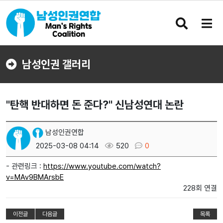
검
메
색
뉴
버
버
튼
튼
남성인권 갤러리
"탄핵 반대하면 돈 준다?" 신남성연대 논란
남성인권연합
2025-03-08 04:14
520
0
- 관련링크 :
https://www.youtube.com/watch?
v=MAv9BMArsbE
228회 연결
이전글
다음글
목록