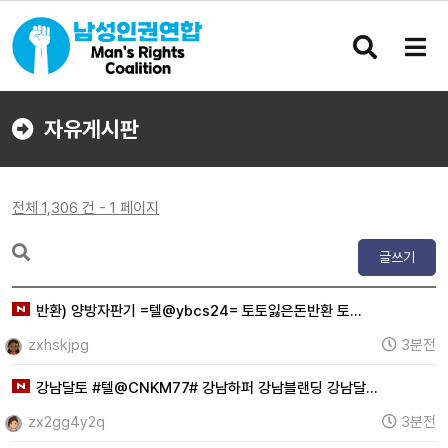
검
메
색
뉴
버
버
튼
튼
자유게시판
전체 1,306 건 - 1 페이지
글쓰기
반환) 양방자판기 =텔@ybcs24= 토토잃은돈반환 토…
zxhskjpg
3분전
강남달토 #텔@CNKM77# 강남하퍼 강남블랜딩 강남달…
zx2gg4y2q
3분전