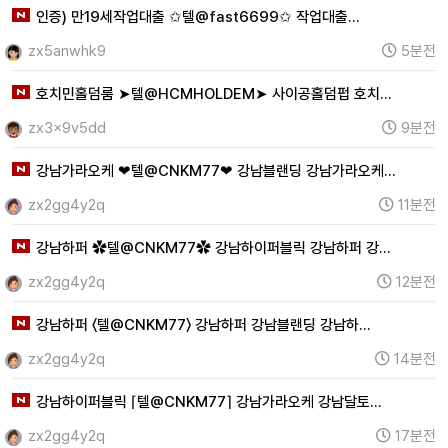
인증) 만19세작업대출 ✩텔@fast6699✩ 작업대출…
zx5anwhk9
5분전
호치민홀덤룸 ➤텔@HCMHOLDEM➤ 사이공홀덤펍 호치…
zx3x9v5dd
9분전
강남가라오케 ❤텔@CNKM77❤ 강남블랜딩 강남가라오케…
zx2gg4y2q
11분전
강남하퍼 ✿텔@CNKM77✿ 강남하이퍼블릭 강남하퍼 강…
zx2gg4y2q
12분전
강남하퍼 〈텔@CNKM77〉 강남하퍼 강남블랜딩 강남하…
zx2gg4y2q
14분전
강남하이퍼블릭 ⌈텔@CNKM77⌉ 강남가라오케 강남달토…
zx2gg4y2q
17분전