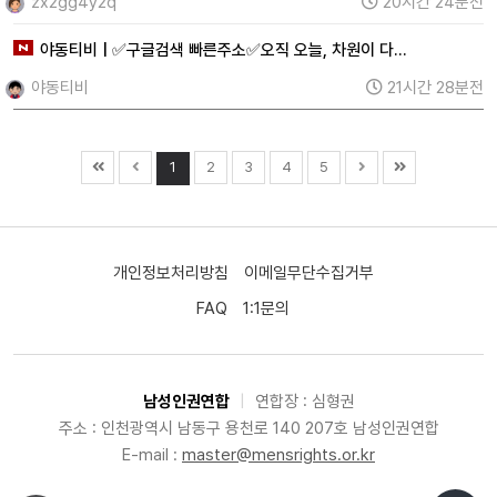
zx2gg4y2q
20시간 24분전
야동티비 | ✅구글검색 빠른주소✅오직 오늘, 차원이 다…
야동티비
21시간 28분전
1
2
3
4
5
개인정보처리방침
이메일무단수집거부
FAQ
1:1문의
남성인권연합
|
연합장 : 심형권
주소 : 인천광역시 남동구 용천로 140 207호 남성인권연합
E-mail :
master@mensrights.or.kr