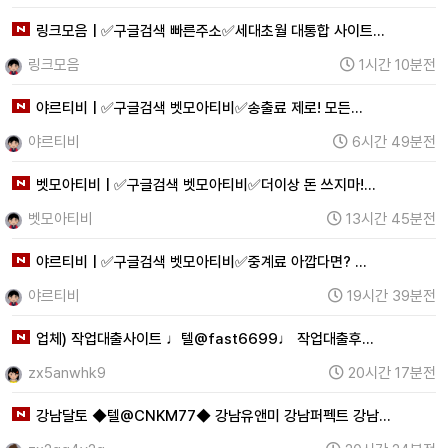
링크모음 | ✅구글검색 빠른주소✅세대초월 대통합 사이트…
링크모음
1시간 10분전
야르티비 | ✅구글검색 벳모아티비✅송출료 제로! 모든…
야르티비
6시간 49분전
벳모아티비 | ✅구글검색 벳모아티비✅더이상 돈 쓰지마!…
벳모아티비
13시간 45분전
야르티비 | ✅구글검색 벳모아티비✅중계료 아깝다면? …
야르티비
19시간 39분전
업체) 작업대출사이트 ♩텔@fast6699♩ 작업대출후…
zx5anwhk9
20시간 17분전
강남달토 ◆텔@CNKM77◆ 강남유앤미 강남퍼펙트 강남…