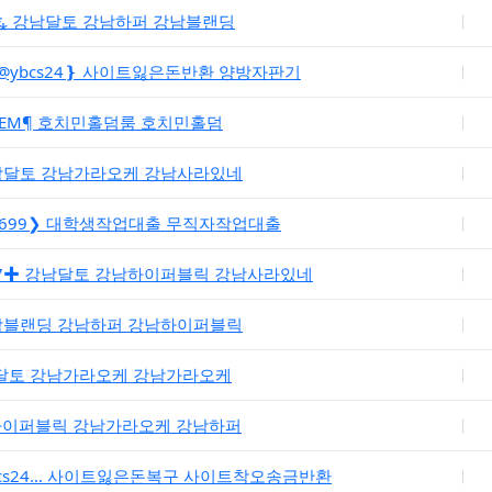
⁂ 강남달토 강남하퍼 강남블랜딩
@ybcs24❵ 사이트잃은돈반환 양방자판기
DEM¶ 호치민홀덤룸 호치민홀덤
강남달토 강남가라오케 강남사라있네
t6699❯ 대학생작업대출 무직자작업대출
7✚ 강남달토 강남하이퍼블릭 강남사라있네
강남블랜딩 강남하퍼 강남하이퍼블릭
강남달토 강남가라오케 강남가라오케
남하이퍼블릭 강남가라오케 강남하퍼
bcs24… 사이트잃은돈복구 사이트착오송금반환