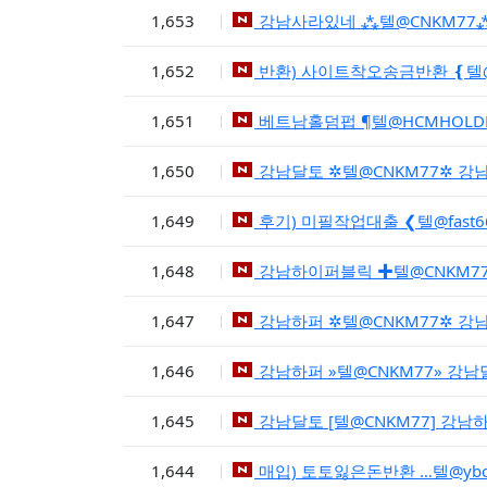
1,653
강남사라있네 ⁂텔@CNKM77
1,652
반환) 사이트착오송금반환 ❴텔
1,651
베트남홀덤펍 ¶텔@HCMHOL
1,650
강남달토 ✲텔@CNKM77✲ 
1,649
후기) 미필작업대출 ❮텔@fas
1,648
강남하이퍼블릭 ✚텔@CNKM7
1,647
강남하퍼 ✲텔@CNKM77✲ 
1,646
강남하퍼 »텔@CNKM77» 
1,645
강남달토 [텔@CNKM77] 강
1,644
매입) 토토잃은돈반환 …텔@y