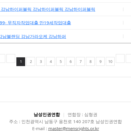
❋ 강남하이퍼블릭 강남하이퍼블릭 강남하이퍼블릭
6699- 무직자작업대출 만19세작업대출
§ 강남블랜딩 강남가라오케 강남하퍼
1
2
3
4
5
6
7
8
9
10
남성인권연합
|
연합장 : 심형권
주소 : 인천광역시 남동구 용천로 140 207호 남성인권연합
E-mail :
master@mensrights.or.kr