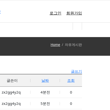
로그인
회원가입
Home
자유게시판
글쓰기
글쓴이
날짜
조회
zx2gg4y2q
4분전
0
zx2gg4y2q
5분전
0