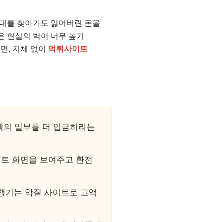
사대를 찾아가도 잃어버린 돈을
 현실의 벽이 너무 높기
면, 지체 없이
먹튀사이트
액의 일부를 더 입금하라는
인트 화면을 보여주고 환전
챙기는 악질 사이트로 고액