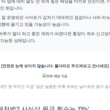
:
타 업체 대비 말도 안 되게 높은 배당을 미끼로 던진다면, 
인 뜻입니다.
:
잘 운영되던 사이트가 갑자기 대대적인 점검이나 서버 리
실행에 옮기고 있을 가능성이 높습니다.
하루가 멀다 하고 충전 계좌가 바뀐다면 통장이 계속 신고당
불가능한 상태입니다.
[안전은 눈에 보이지 않습니다. 돌다리도 두드려보고 건너세요]
 10만 원 무조건 지급" 같은 달콤한 유혹 뒤에는 날카로운 덫이 숨
 대처법? 사실상 원금 회수는 '0%'