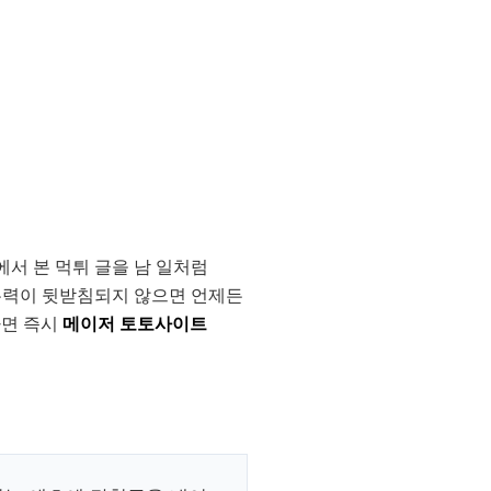
서 본 먹튀 글을 남 일처럼
본력이 뒷받침되지 않으면 언제든
다면 즉시
메이저 토토사이트