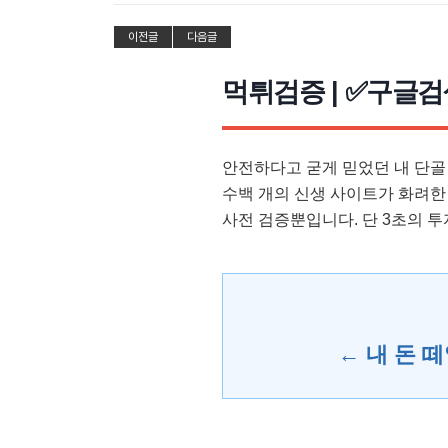
이전글
다음글
먹튀검증 | ✅구글검
안전하다고 굳게 믿었던 내 단골 
수백 개의 신생 사이트가 화려한
사전 검증뿐입니다.
단 3초의 
← 내 돈 