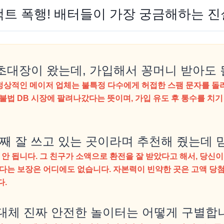
 팩트 폭행! 배터들이 가장 궁금해하는 진
IP 초대장이 왔는데, 가입해서 꽁머니 받아도 
 정상적인 메이저 업체는 불특정 다수에게 허접한 스팸 문자를 돌
법 DB 시장에 팔려나갔다는 뜻이며, 가입 유도 후 통수를 치기 
 년째 잘 쓰고 있는 곳이라며 추천해 줬는데 
 안 됩니다. 그 친구가 소액으로 환전을 잘 받았다고 해서, 당신
다는 보장은 어디에도 없습니다. 자본력이 빈약한 곳은 고액 당
다.
도대체 진짜 안전한 놀이터는 어떻게 구별합