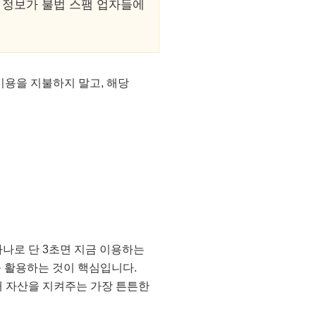
 정보가 불법 스팸 업자들에
비용을 지불하지 말고, 해당
하나로 단 3초면 지금 이용하는
 활용하는 것이 핵심입니다.
내 자산을 지켜주는 가장 튼튼한