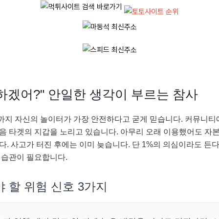
 당하겠어?" 안일한 생각이 부르는 참사
지 자신의 놀이터가 가장 안전하다고 굳게 믿습니다. 커뮤니티에
음 타겟의 지갑을 노리고 있습니다. 아무리 오래 이용했어도 자
다. 사고가 터진 후에는 이미 늦습니다. 단 1%의 의심이라도 든
 습관이 필요합니다.
 할 위험 신호 3가지