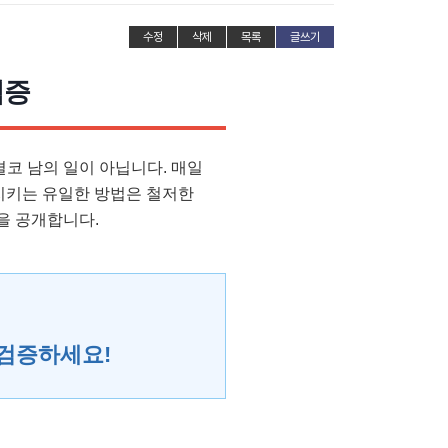
수정
삭제
목록
글쓰기
검증
결코 남의 일이 아닙니다. 매일
지키는 유일한 방법은 철저한
을 공개합니다.
 검증하세요!