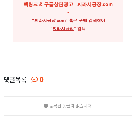
백링크 & 구글상단광고 - 찌라시공장.com
-
"찌라시공장.com" 혹은 포털 검색창에
"
찌라시공장
" 검색
댓글목록
0
등록된 댓글이 없습니다.