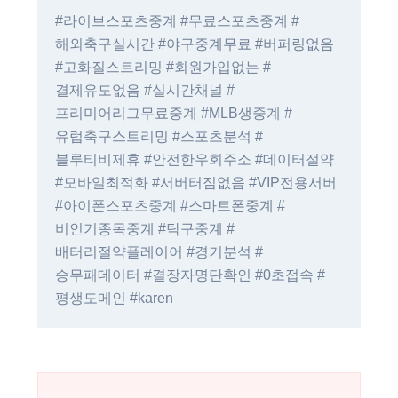
#라이브스포츠중계 #무료스포츠중계 #
해외축구실시간 #야구중계무료 #버퍼링없음
#고화질스트리밍 #회원가입없는 #
결제유도없음 #실시간채널 #
프리미어리그무료중계 #MLB생중계 #
유럽축구스트리밍 #스포츠분석 #
블루티비제휴 #안전한우회주소 #데이터절약
#모바일최적화 #서버터짐없음 #VIP전용서버
#아이폰스포츠중계 #스마트폰중계 #
비인기종목중계 #탁구중계 #
배터리절약플레이어 #경기분석 #
승무패데이터 #결장자명단확인 #0초접속 #
평생도메인 #karen