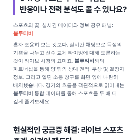
반응이나 전력 분석도 볼 수 있나요?
스포츠의 꽃, 실시간 데이터와 정보 공유 패널:
블루티비
혼자 조용히 보는 것보다, 실시간 채팅으로 득점의
기쁨을 나누고 선수 교체 타이밍에 대해 토론하는
것이 라이브 시청의 묘미죠.
블루티비
와의
파트너십을 통해 양 팀의 상대 전적, 부상 및 결장자
정보, 그리고 열띤 소통 창구를 화면 옆에 나란히
배치했습니다. 경기의 흐름을 객관적으로 읽어내는
블루티비
통합 데이터를 통해 스포츠를 두 배 더
깊게 즐겨보세요.
현실적인 궁금증 해결: 라이브 스포츠