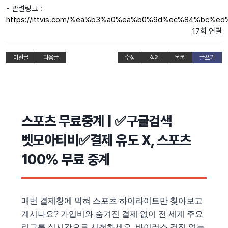
- 관련링크 :
https://ittvis.com/%ea%b3%a0%ea%b0%9d%ec%84%bc%ed
17회 연결
이전글
다음글
수정
삭제
목록
글쓰기
스포츠 무료중계 | ✅구글검색
벳모아티비✅결제 유도 X, 스포츠
100% 무료 중계
매번 결제창에 막혀 스포츠 하이라이트만 찾아보고
계시나요? 가입비와 숨겨진 결제 없이 전 세계 주요
리그를 실시간으로 시청하세요. 바이러스 걱정 없는