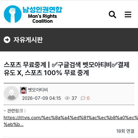
검
메
색
뉴
버
버
튼
튼
자유게시판
스포츠 무료중계 | ✅구글검색 벳모아티비✅결제
유도 X, 스포츠 100% 무료 중계
벳모아티비
2026-07-09 04:15
37
0
- 관련링크 :
https://ittvis.com/%ec%8a%a4%ed%8f%ac%ec%b8%a0%e
%eb%b…
18회 연결