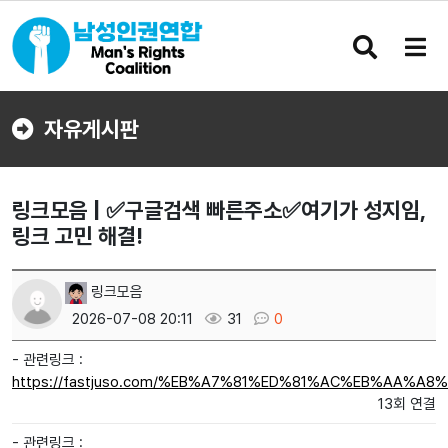
검
메
색
뉴
버
버
튼
튼
자유게시판
링크모음 | ✅구글검색 빠른주소✅여기가 성지임,
링크 고민 해결!
링크모음
2026-07-08 20:11
31
0
- 관련링크 :
https://fastjuso.com/%EB%A7%81%ED%81%AC%EB%AA%A8
13회 연결
- 관련링크 :