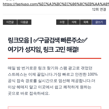
https://fastjuso.com/%EC%A3%BC%EC%86%8C%EB%AA%A
12회 연결
이전글
다음글
수정
삭제
목록
글쓰기
링크모음 | ✅구글검색 빠른주소✅
여기가 성지임, 링크 고민 해결!
매일 밤 번거로운 링크 찾기와 스팸 광고로 겪었던
스트레스는 이제 끝입니다.가장 빠르고 안전한 100%
공식 접속 경로를 실시간으로 엄선해 제공합니다.더
이상 헤매지 말고 이곳에서 쉽고 쾌적하게 원하는
곳으로 바로 접속하세요.