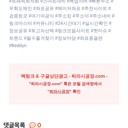
#트래픽최적화 #스마트네비 #백업서버 #빠른주소 #
우회도메인 #좌표공유 #메이저좌표 #추천사이트 #
검증된곳 #여기여공식 #주소킹 #주소야 #주소네비 #
링크마스터 #커뮤니티 #24시간대기 #실시간확인 #
정보공유 #최고의선택 #링크모음사이트 #핫이슈 #
트렌드 #필수즐겨찾기 #정보마당 #좌표종결판
#fredilyn
백링크 & 구글상단광고 - 찌라시공장.com -
"찌라시공장.com" 혹은 포털 검색창에서
"
찌라시공장
" 확인
댓글목록
0