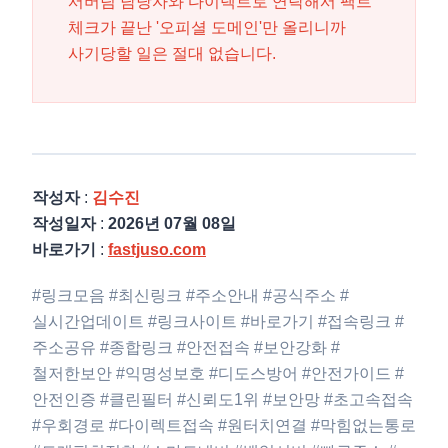
서버팀 담당자와 다이렉트로 연락해서 팩트
체크가 끝난 '오피셜 도메인'만 올리니까
사기당할 일은 절대 없습니다.
작성자
:
김수진
작성일자
:
2026년 07월 08일
바로가기
:
fastjuso.com
#링크모음 #최신링크 #주소안내 #공식주소 #
실시간업데이트 #링크사이트 #바로가기 #접속링크 #
주소공유 #종합링크 #안전접속 #보안강화 #
철저한보안 #익명성보호 #디도스방어 #안전가이드 #
안전인증 #클린필터 #신뢰도1위 #보안망 #초고속접속
#우회경로 #다이렉트접속 #원터치연결 #막힘없는통로