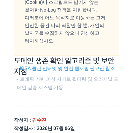
(Cookie)나 스크립트도 남기지 않는
철저한 No-Log 정책을 지향합니다.
여러분이 어느 목적지로 이동하든 그저
안전한 중간 다리 역할만 할 뿐, 개인의
발자국을 수집하지 않으니 안심하고
터치하십시오.
도메인 생존 확인 알고리즘 및 보안
•
KISA 클린 인터넷 및 안전 웹서핑 권고안 참조
지침
• 트래픽 기반 피싱 사이트 필터링 및 오리지널 도
메인 검증 시스템 가동
작성자 :
김수진
작성일자
:
2026년 07월 06일