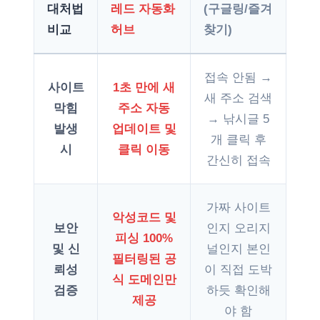
대처법
레드 자동화
(구글링/즐겨
비교
허브
찾기)
접속 안됨 →
사이트
1초 만에 새
새 주소 검색
막힘
주소 자동
→ 낚시글 5
발생
업데이트 및
개 클릭 후
시
클릭 이동
간신히 접속
가짜 사이트
악성코드 및
보안
인지 오리지
피싱 100%
및 신
널인지 본인
필터링된 공
뢰성
이 직접 도박
식 도메인만
검증
하듯 확인해
제공
야 함