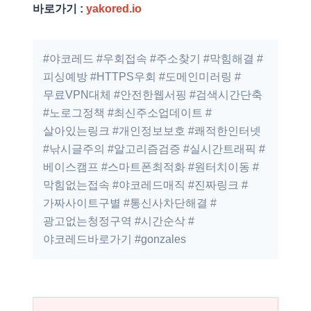
바로가기 :
yakored.io
#야코레드 #우회접속 #주소찾기 #막힘해결 #
피싱예방 #HTTPS우회 #도메인미러링 #
무료VPN대체 #안전한웹서핑 #검색시간단축
#노로그정책 #최신주소업데이트 #
살아있는링크 #개인정보보호 #쾌적한인터넷
#낚시글주의 #알고리즘검증 #실시간트래픽 #
베이스캠프 #스마트폰최적화 #원터치이동 #
막힘없는접속 #야코레드매직 #진짜링크 #
가짜사이트구별 #통신사차단해결 #
광고없는청정구역 #시간순삭 #
야코레드바로가기 #gonzales