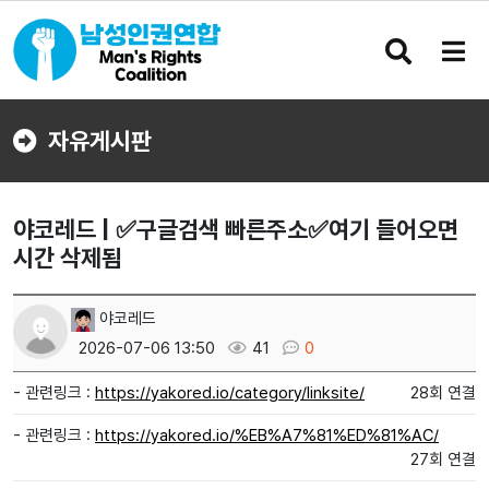
검
메
색
뉴
버
버
튼
튼
자유게시판
야코레드 | ✅구글검색 빠른주소✅여기 들어오면
시간 삭제됨
야코레드
2026-07-06 13:50
41
0
- 관련링크 :
https://yakored.io/category/linksite/
28회 연결
- 관련링크 :
https://yakored.io/%EB%A7%81%ED%81%AC/
27회 연결