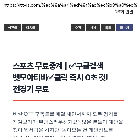
https://ittvis.com/%ec%8a%a4%ed%8f%ac%ec%b8%a0%
26회 연결
이전글
다음글
수정
삭제
목록
글쓰기
스포츠 무료중계 | ✅구글검색
벳모아티비✅클릭 즉시 0초 컷!
전경기 무료
비싼 OTT 구독료를 매달 내면서까지 모든 경기를
챙겨보기가 부담스러우신가요? 많은 분들이 대안을
찾아 웹서핑을 하지만, 돌아오는 건 개인정보를