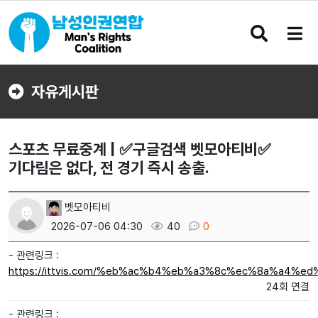
검
메
색
뉴
버
버
튼
튼
자유게시판
스포츠 무료중계 | ✅구글검색 벳모아티비✅
기다림은 없다, 전 경기 즉시 송출.
벳모아티비
2026-07-06 04:30
40
0
- 관련링크 :
https://ittvis.com/%eb%ac%b4%eb%a3%8c%ec%8a%a4%
24회 연결
- 관련링크 :