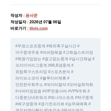
작성자
:
윤서준
작성일자
:
2026년 07월 06일
바로가기
:
ittvis.com
#무료스포츠중계 #해외축구실시간 #
야구중계무료 #버퍼링해결 #고화질스트리밍
#회원가입없는 #광고없는중계 #실시간채널 #
프리미어리그중계 #MLB생중계 #
유럽축구스트리밍 #스포츠분석 #
라이브스코어 #블루티비제휴 #
안전한우회주소 #데이터절약 #모바일최적화
#서버터짐없음 #VIP전용서버 #VPN우회 #
다중분산네트워크 #매니아스포츠 #탁구중계
#배구생중계 #경기전프리뷰 #승무패예측 #
결장자명단확인 #0초접속 #평생도메인