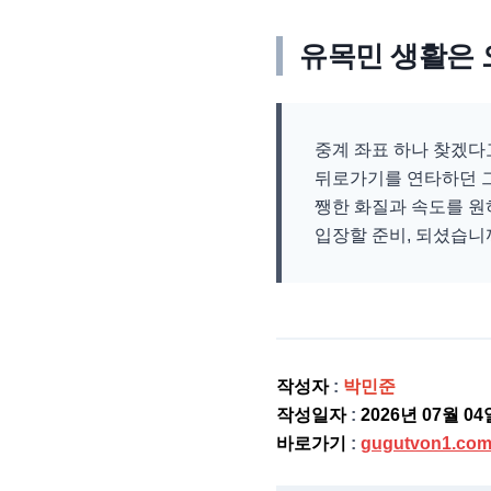
유목민 생활은 
중계 좌표 하나 찾겠다
뒤로가기를 연타하던 그 
쨍한 화질과 속도를 원
입장할 준비, 되셨습니
작성자
:
박민준
작성일자
:
2026년 07월 04
바로가기
:
gugutvon1.co