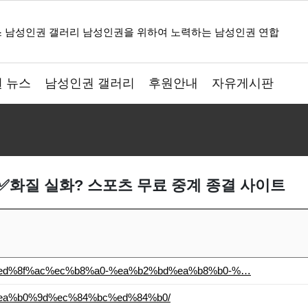
 뉴스
남성인권 갤러리
후원안내
자유게시판
✅화질 실화? 스포츠 무료 중계 종결 사이트
a4%ed%8f%ac%ec%b8%a0-%ea%b2%bd%ea%b8%b0-%…
a0%ea%b0%9d%ec%84%bc%ed%84%b0/