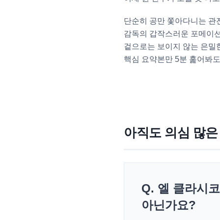
단순히 공만 쫓아다니는 관전
감독의 갑작스러운 포메이션 
겉으로는 보이지 않는 은밀한
핵심 요약본만 5분 훑어봐도
아직도 의심 많은
Q. 엘 클라시
아닌가요?