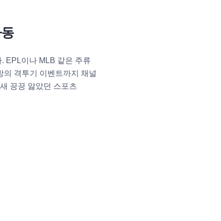
가동
EPL이나 MLB 같은 주류
변방의 격투기 이벤트까지 채널
밤새 끙끙 앓았던 스포츠