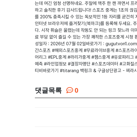
는데 여긴 엄청 선명하네요. 주말에 맥주 한 캔 까면서 프
하고 솔직한 후기 감사드립니다! 스포츠 중계는 1초의 끊
를 200% 충족시킬 수 있는 독보적인 1등 자리를 굳건히
인터넷 브라우저에 즐겨찾기(북마크)를 등록해 두세요. 주
다. 시작 휘슬은 울렸는데 작동도 안 되는 링크 찾느라 
료 부담 없이 즐길 수 있는 가장 쾌적한 스포츠중계 시청 
성일자 : 2026년 07월 02일바로가기 : gugutv
간스포츠 #해외스포츠중계 #무료라이브중계 #스포츠라이
어리그 #EPL중계 #라리가중계 #챔스중계 #유로파리그
예측 #라인업정보 #결장자명단 #스포츠데이터 #고화질
티비바로가기 #titarang 백링크 & 구글상단광고 - 찌라
댓글목록
0