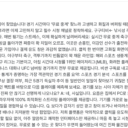
디어 찾았습니다! 경기 시간마다 '무료 중계' 찾느라 고생하고 화질과 버퍼링 
후라면 이제 고민하지 말고 필수 시청 채널로 정착하세요. 구구티비← 낚시성 주
다. 매번 튕기는 스트레스, 이제 확실하게 날려버리세요: 실시간 무료 중계 축구
빙글 돌아가면 짜증이 확 치밀어 오르죠. 이곳은 손흥민, 이강인 선수가 출전
 가입이나 결제 유도 창은 과감히 없앴습니다. 클릭 한 번이면 고화질 화면이 
다. 야구부터 축구, 격투기까지 빈틈없이 꽉 채운 라인업: 해외 스포츠 생중계
구 리그는 기본이고, 아침 시간대 시청률 1위인 메이저리그(MLB), 화려한 플
니스 대회나 UFC 넘버링 경기까지 전부 무료로 제공됩니다. 비싼 구독료 내고 
 통계가 증명하는 가장 객관적인 경기 흐름 요약: 스포츠 경기 분석 스포츠를 
부상 결장 여부, 최근 5경기 득실차 추이 등 일반인이 일일이 찾아보기 귀찮은
인 팩트를 바탕으로 다음 플레이를 예측해 보세요. 경기를 보는 시야 자체가
봐도 진짜 안 끊기고 선명하게 나오나요? A: 네, 사실입니다. 요즘은 집에서 
라우저에 100% 최적화된 스트리밍 플레이어를 제공합니다. 기기를 가로로 눕
화질을 경험하실 수 있습니다. Q. 보다가 갑자기 성인 광고 창이 뜨거나 바이러
투명 배너나 지저분한 악성 팝업입니다. 저희 플랫폼은 악의적으로 클릭을 유도
복할 필요 없이, 아주 깔끔하고 쾌적한 인터페이스만 제공하니 마음 푹 놓고 시
이 컸어요. 무료로 볼 수 있는 곳 찾다가 우연히 들어왔는데 여긴 진짜 물건입