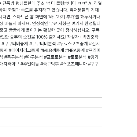
 단톡방 형님들한테 주소 싹 다 돌렸습니다 ㅋㅋ" A: 리얼
자하여 화질과 속도를 유지하고 있습니다. 유저분들의 기대
시다면, 스마트폰 홈 화면에 '바로가기 추가'를 해두시거나
상 떠돌지 마세요. 안정적인 무료 시청은 여기서 완성됩니
질 좋고 빵빵하게 돌아가는 확실한 곳에 정착하십시오. 구독
릿한 승부의 순간을 100% 즐기세요! 작성자 : 박민준작
기분석 #구구티비중계 #구구티비분석 #무료스포츠중계 #실시
계 #메이저리그중계 #MLB생중계 #NBA중계 #프리미
석 #축구분석 #야구분석 #프로토분석 #토토분석 #경기
매치라이브 #주말예능 #축구덕후 #스포츠매니아 #구구