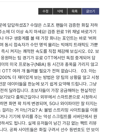
수정
삭제
목록
글쓰기
때문에 답답하셨죠? 수많은 스포츠 팬들이 검증한 화질 저하
소에 더 이상 속지 마세요! 검증 완료 1위 채널 바로가기
나 야구 생중계를 볼 때 가장 화나는 포인트는 바로 '버퍼
하여 동시 접속자가 수만 명씩 몰리는 빅매치 트래픽도 가뿐
즉시 켜지는 쾌적한 속도를 직접 체감해 보십시오. 02. 보
 응원하는 팀 경기가 유료 OTT에서만 독점 중계되어 답
레이의 미국 프로농구(NBA) 등 시간과 종목을 가리지 않고
OTT 여러 개 돌려볼 필요가 전혀 없습니다. 03. 아는
200% 더 재미있게 보는 방법은 양 팀의 상황을 알고 시청
 전문 데이터들을 한눈에 보기 쉽게 요약해 드립니다. 그냥
 완전히 달라집니다. 초보자들이 가장 궁금해하는 현실적인
PC로 보기보다 출퇴근길이나 외부에서 스마트폰으로 시청하시
히면 화면 꽉 차게 변경되며, 5G나 와이파이만 잘 터지는
스 걸리는 거 아닌가요? A: 불법 스트리밍 사이트들을 이용
하거나 기기에 무리를 주는 악성 스크립트를 서버단에서 원
청하셔도 됩니다. 실제 유저들이 남긴 가감 없는 팩트 리뷰
니다. 공짜 사이트들은 화질 구려서 선수 등번호도 안 보이