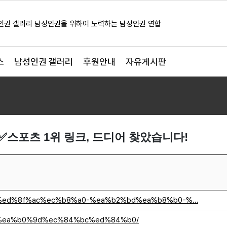
스
남성인권 갤러리
후원안내
자유게시판
✅스포츠 1위 링크, 드디어 찾았습니다!
%a4%ed%8f%ac%ec%b8%a0-%ea%b2%bd%ea%b8%b0-%…
%a0%ea%b0%9d%ec%84%bc%ed%84%b0/