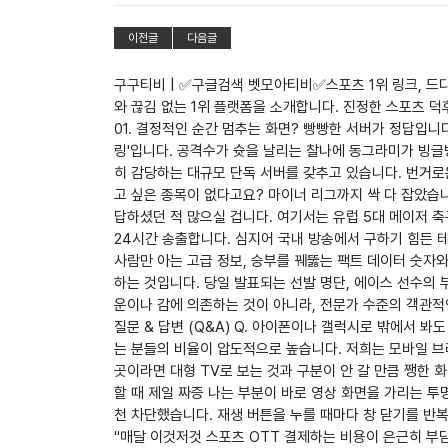
이전글
다음글
구구티비 | ✅구글검색 벳모아티비✅스포츠 1위 링크, 드
와 끊김 없는 1위 플랫폼을 소개합니다. 진정한 스포츠 덕
01. 결정적인 순간 멈추는 화면? 빵빵한 서버가 정답입니
링'입니다. 공격수가 슛을 날리는 찰나에 동그라미가 빙글
히 감당하는 대규모 단독 서버를 갖추고 있습니다. 번거로운
고 싶은 종목이 없다고요? 마이너 리그까지 싹 다 잡았습니
답하셨던 적 많으실 겁니다. 여기서는 유럽 5대 메이저 축
24시간 송출합니다. 심지어 국내 방송에서 구하기 힘든 테
사람만 아는 고급 정보, 승부를 꿰뚫는 팩트 데이터 숫자와
하는 것입니다. 당일 발표되는 선발 명단, 에이스 선수의 
운이나 감에 의존하는 것이 아니라, 전문가 수준의 객관적
질문 & 답변 (Q&A) Q. 아이폰이나 갤럭시로 밖에서 
는 분들의 비율이 압도적으로 높습니다. 저희는 모바일 브
곳이라면 대형 TV로 보는 것과 구분이 안 갈 만큼 쨍한 
할 때 제일 짜증 나는 부분이 바로 영상 화면을 가리는 
천 차단했습니다. 재생 버튼을 누를 때마다 창 닫기를 반
"매달 이것저것 스포츠 OTT 결제하는 비용이 은근히 부담