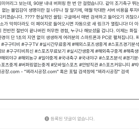
리미어리그 보는데, 90분 내내 버퍼링 한 번 안 걸렸습니다. 같이 조기축구 뛰는
김 없는 몰입감이 생명이란 걸 너무나 잘 알기에, 매월 막대한 서버 비용을 투
 지키겠습니다. ???? 현실적인 꿀팁: 구글에서 매번 검색하고 들어오기 귀찮으
소가 막히더라도 이 페이지로 들어오시면 자동으로 새 링크가 열립니다! 더 이
이미 전반전 절반이 끝나버린 허무한 경험, 누구나 해보셨을 겁니다. 이제는 화
환경이 단 1초의 지연 없이 생생하게 여러분의 스마트폰과 PC로 펼쳐집니다. 짜
on1.com #구구티비 #구구TV #실시간무료중계 #해외스포츠생중계 #스포츠경
브 #구구티비최신 #스포츠무료보기 #실시간생중계 #해외축구중계 #해축생중
 #해외야구 #해외농구 #일야중계 #국내축구 #국내야구 #스포츠분석 #경기분
스포츠중계 #버퍼링없는중계 #모바일스포츠 #안방직관 #스포츠커뮤니티 #빅
시공장.com - "찌라시공장.com" 혹은 포털 검색창에 "찌라시공장" 검색
등록된 댓글이 없습니다.