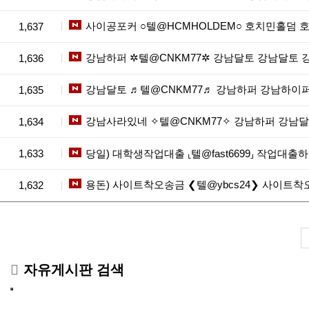
사이공포커 ○텔@HCMHOLDEM○ 호치민홀덤 
1,637
강남하퍼 ✲텔@CNKM77✲ 강남달토 강남달토
1,636
강남달토 ♬텔@CNKM77♬ 강남하퍼 강남하이
1,635
강남사라있네 ✧텔@CNKM77✧ 강남하퍼 강남
1,634
1,633
당일) 대학생작업대출 ⸤텔@fast6699⸥ 작업대
용돈) 사이트착오송금 ❮텔@ybcs24❯ 사이
1,632
자유게시판 검색