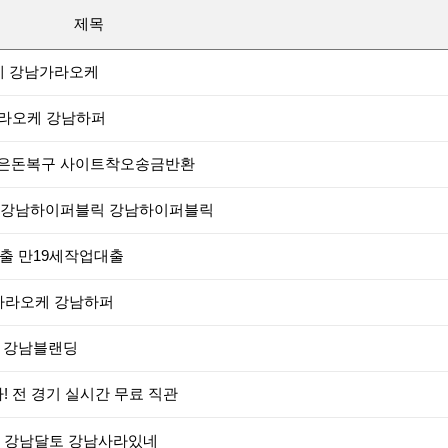
제목
케 강남가라오케
가라오케 강남하퍼
트잃은돈복구 사이트착오송금반환
릭 강남하이퍼블릭 강남하이퍼블릭
업대출 만19세작업대출
남가라오케 강남하퍼
퍼 강남블랜딩
! 전 경기 실시간 무료 직관
케 강남달토 강남사라있네