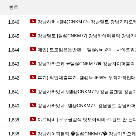
번호
강남하퍼 »텔@CNKM77» 강남달토 강남가라오
1,646
강남달토 [텔@CNKM77] 강남하이퍼블릭 강남
1,645
매입) 토토잃은돈반환 …텔@ybcs24… 사이
1,644
강남가라오케 ❋텔@CNKM77❋ 강남하이퍼블
1,643
후기) 작업대출후기 -텔@fast6699- 무직자작
1,642
강남사라있네 §텔@CNKM77§ 강남블랜딩 강
1,641
강남사라있네 -텔@CNKM77- 강남달토 강남하
1,640
야르티비 | ✅구글검색 벳모아티비✅1원도 안 든다
1,639
1,638
강남하이퍼블릭 ✿텔@CNKM77✿ 강남가라오