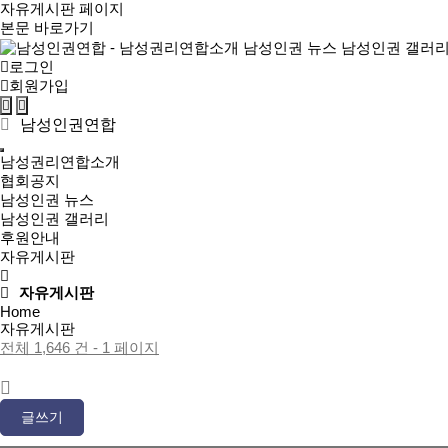
자유게시판 페이지
본문 바로가기
로그인
회원가입
검
메
색
뉴
남성인권연합
버
버
튼
튼
남성권리연합소개
협회공지
남성인권 뉴스
남성인권 갤러리
후원안내
자유게시판
자유게시판
Home
자유게시판
전체 1,646 건 - 1 페이지
글쓰기