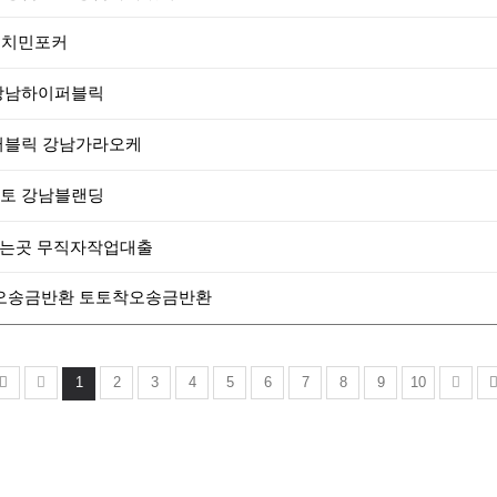
호치민포커
 강남하이퍼블릭
퍼블릭 강남가라오케
달토 강남블랜딩
출하는곳 무직자작업대출
트착오송금반환 토토착오송금반환
1
2
3
4
5
6
7
8
9
10