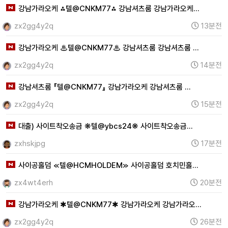
강남가라오케 ⁂텔@CNKM77⁂ 강남셔츠룸 강남가라오케…
zx2gg4y2q
13분전
강남가라오케 ♨텔@CNKM77♨ 강남셔츠룸 강남셔츠룸 …
zx2gg4y2q
14분전
강남셔츠룸 『텔@CNKM77』 강남가라오케 강남셔츠룸 …
zx2gg4y2q
15분전
대출) 사이트착오송금 ❋텔@ybcs24❋ 사이트착오송금…
zxhskjpg
17분전
사이공홀덤 ≪텔@HCMHOLDEM≫ 사이공홀덤 호치민홀…
zx4wt4erh
20분전
강남가라오케 ✱텔@CNKM77✱ 강남가라오케 강남가라오…
zx2gg4y2q
26분전