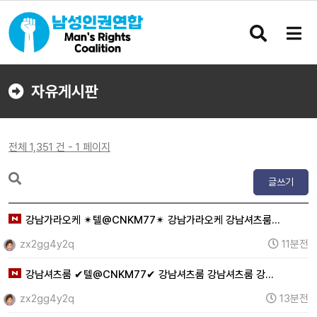
검
메
색
뉴
버
버
튼
튼
자유게시판
전체 1,351 건 - 1 페이지
글쓰기
강남가라오케 ✴텔@CNKM77✴ 강남가라오케 강남셔츠룸…
zx2gg4y2q
11분전
강남셔츠룸 ✔텔@CNKM77✔ 강남셔츠룸 강남셔츠룸 강…
zx2gg4y2q
13분전