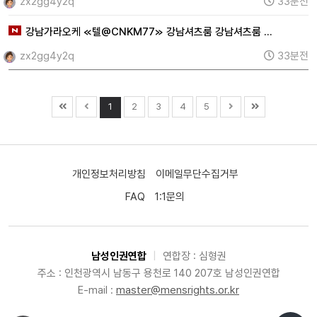
zx2gg4y2q
33분전
강남가라오케 ≪텔@CNKM77≫ 강남셔츠룸 강남셔츠룸 …
zx2gg4y2q
33분전
1
2
3
4
5
개인정보처리방침
이메일무단수집거부
FAQ
1:1문의
남성인권연합
|
연합장 : 심형권
주소 : 인천광역시 남동구 용천로 140 207호 남성인권연합
E-mail :
master@mensrights.or.kr