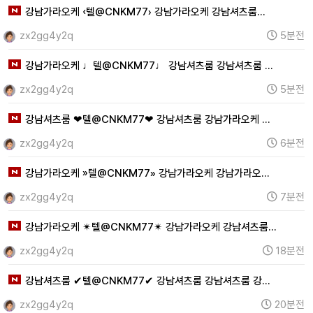
강남가라오케 ‹텔@CNKM77› 강남가라오케 강남셔츠룸…
zx2gg4y2q
5분전
강남가라오케 ♩텔@CNKM77♩ 강남셔츠룸 강남셔츠룸 …
zx2gg4y2q
5분전
강남셔츠룸 ❤텔@CNKM77❤ 강남셔츠룸 강남가라오케 …
zx2gg4y2q
6분전
강남가라오케 »텔@CNKM77» 강남가라오케 강남가라오…
zx2gg4y2q
7분전
강남가라오케 ✴텔@CNKM77✴ 강남가라오케 강남셔츠룸…
zx2gg4y2q
18분전
강남셔츠룸 ✔텔@CNKM77✔ 강남셔츠룸 강남셔츠룸 강…
zx2gg4y2q
20분전