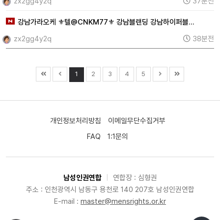
zx2gg4y2q
37분전
강남가라오케 ⚜텔@CNKM77⚜ 강남블랜딩 강남하이퍼블…
zx2gg4y2q
38분전
1
2
3
4
5
개인정보처리방침
이메일무단수집거부
FAQ
1:1문의
남성인권연합
|
연합장 : 심형권
주소 : 인천광역시 남동구 용천로 140 207호 남성인권연합
E-mail :
master@mensrights.or.kr