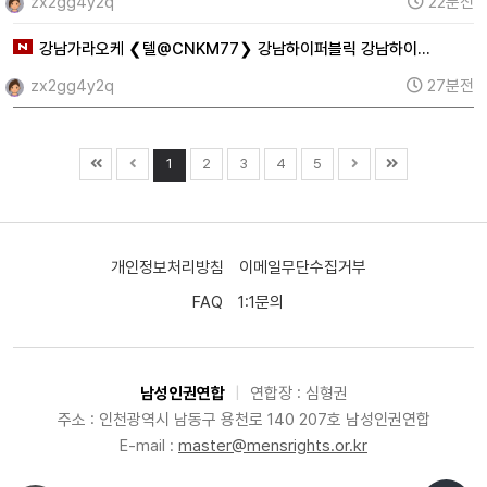
zx2gg4y2q
22분전
강남가라오케 ❮텔@CNKM77❯ 강남하이퍼블릭 강남하이…
zx2gg4y2q
27분전
1
2
3
4
5
개인정보처리방침
이메일무단수집거부
FAQ
1:1문의
남성인권연합
|
연합장 : 심형권
주소 : 인천광역시 남동구 용천로 140 207호 남성인권연합
E-mail :
master@mensrights.or.kr