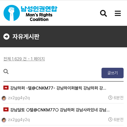
검
메
색
뉴
버
버
튼
튼
자유게시판
전체 1,629 건 - 1 페이지
글쓰기
강남하퍼 -텔@CNKM77- 강남하이퍼블릭 강남하퍼 강…
zx2gg4y2q
6분전
강남달토 ○텔@CNKM77○ 강남하퍼 강남사라있네 강남…
zx2gg4y2q
6분전