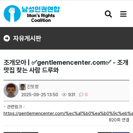
검
메
색
뉴
버
버
튼
튼
자유게시판
조개모아 | ✅gentlemencenter.com✅ - 조개
맛집 찾는 사람 드루와
긴또깡
2025-09-25 13:50
931
0
- 관련링크 :
https://gentlemencenter.com/%ec%a1%b0%ea%b0%9c%eb
820회 연결