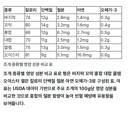
종류
칼로리
단백질
철분
아연
오메가-3
바지락
74
12g
2.8mg
1.4mg
0.3g
꼬막
80
14g
3.2mg
1.6mg
0.4g
홍합
86
12g
6.7mg
2.7mg
0.5g
대합
70
11g
2.5mg
1.2mg
0.2g
클램
75
13g
3.0mg
1.5mg
0.3g
오이스터
81
9g
5.1mg
16.6mg
0.6g
조개 종류별 영양 성분 비교 표
조개 종류별 영양 성분 비교 표로 행은 바지락 꼬막 홍합 대합 클램
오이스터 열은 칼로리 단백질 철분 아연 오메가-3로 구성된 표. 이
표는 USDA 데이터 기반으로 주요 조개의 100g당 영양 성분을
비교한 것으로 홍합의 철분 함량이 높아 빈혈 예방에 유용함을
보여줍니다.