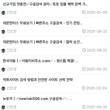
신규가입 첫충전✅구글검색 꽁타✅토토 입플 혜택 완벽 가…
긴또깡
2025-02-08
데몬헌터스 무료보기 | 빠른주소 구글검색 - 인기 콘텐…
긴또깡
2025-08-22
데몬헌터스 무료보기 | 빠른주소 구글검색 - 클릭 순간…
긴또깡
2025-08-22
한국야동 | ✅야동티비주소.com✅ - 원스톱 해결! …
긴또깡
2025-09-25
먹튀사이트 검색 방법과 안전한 사이트 선택 전략
긴또깡
2025-03-24
뉴토끼 | ✅newtoki506.com 구글검색✅ - …
긴또깡
2025-09-25