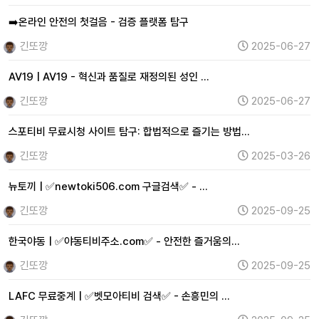
➡️온라인 안전의 첫걸음 - 검증 플랫폼 탐구
긴또깡
2025-06-27
AV19 | AV19 - 혁신과 품질로 재정의된 성인 …
긴또깡
2025-06-27
스포티비 무료시청 사이트 탐구: 합법적으로 즐기는 방법…
긴또깡
2025-03-26
뉴토끼 | ✅newtoki506.com 구글검색✅ - …
긴또깡
2025-09-25
한국야동 | ✅야동티비주소.com✅ - 안전한 즐거움의…
긴또깡
2025-09-25
LAFC 무료중계 | ✅벳모아티비 검색✅ - 손흥민의 …