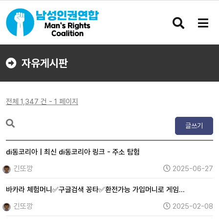
검
메
색
뉴
버
버
튼
튼
자유게시판
전체 1,347 건 - 1 페이지
글쓰기
di동코리아 | 최신 di동코리아 링크 - 주소 탐험
긴또깡
2025-06-27
바카라 체험머니✅구글검색 꽁타✅환전가능 가입머니로 게임…
긴또깡
2025-02-08