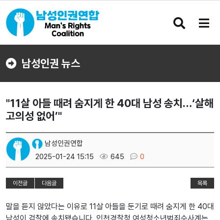
검
메
색
뉴
버
버
튼
튼
남성인권 뉴스
"11살 아들 때려 숨지게 한 40대 남성 송치…‘살해
고의성 없어’"
남성인권연합
2025-01-24 15:15
645
0
이전글
다음글
목록
말을 듣지 않았다는 이유로 11살 아들을 둔기로 때려 숨지게 한 40대
남성이 검찰에 송치됐습니다. 인천경찰청 여성청소년범죄수사계는