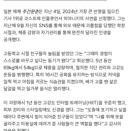
일본 매체
주간문춘
은 지난 4일, 2024년 가장 큰 반향을 일으킨
기사 1위로 코스프레 인플루언서 히야니키의 사연을 선정했다. 그는
지난해 9월 자신의 SNS를 통해 외모 때문에 괴롭힘을 당했던 학창
시절과, 체중 감량과 자기관리를 통해 완전히 달라진 인생을
공개했다.
고등학교 시절 친구들의 놀림을 받았던 그는 “그때의 경험이
스스로를 바꾸고 싶다는 동기가 됐다”고 회상했다. 5년 동안
69kg에서 54kg으로 체중을 감량하며, 철저한 식단 관리와 고강도
운동을 병행했다. 특히 16시간 공복을 유지하는 방식으로 저녁을
일찍 먹고 아침을 거르는 식습관을 지켰으며, 배가 고플 땐 삶은
달걀을 먹고 밀가루 음식은 멀리했다.
이 과정에서 1년 동안 고강도 인터벌 트레이닝(HIIT)을 꾸준히 했고,
피부 관리와 스타일링에도 신경을 썼다. 그는 “도중에 포기하고 싶을
때마다 주변에서 힘이 되어준 친구들이 있었다”며 “나를 위해 옷을
골라주고 미용실에 데려가 준 사람들이 큰 역할을 했다”고 감사의
마음을 전했다.