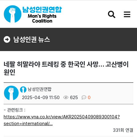
검
메
색
뉴
버
버
튼
튼
남성인권 뉴스
네팔 히말라야 트레킹 중 한국인 사망… 고산병이
원인
남성인권연합
2025-04-09 11:50
625
0
- 관련링크 :
https://www.yna.co.kr/view/AKR20250409089300104?
section=international/…
331회 연결