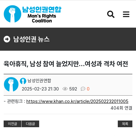
검
메
색
뉴
버
버
튼
튼
남성인권 뉴스
육아휴직, 남성 참여 늘었지만…여성과 격차 여전
남성인권연합
2025-02-23 21:30
592
0
- 관련링크 :
https://www.khan.co.kr/article/202502232011005
404회 연결
이전글
다음글
목록