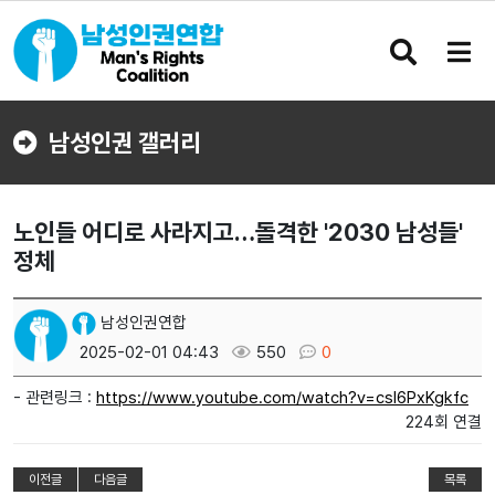
검
메
색
뉴
버
버
튼
튼
남성인권 갤러리
노인들 어디로 사라지고…돌격한 '2030 남성들'
정체
남성인권연합
2025-02-01 04:43
550
0
- 관련링크 :
https://www.youtube.com/watch?v=csI6PxKgkfc
224회 연결
이전글
다음글
목록