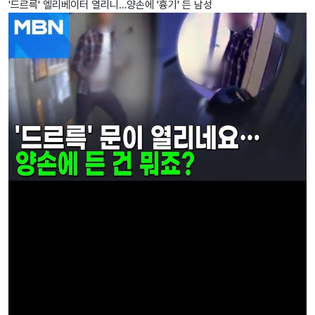
'드르륵' 엘리베이터 열리니…양손에 '흉기' 든 남성