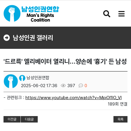
검
메
색
뉴
버
버
튼
튼
남성인권 갤러리
'드르륵' 엘리베이터 열리니…양손에 '흉기' 든 남성
남성인권연합
2025-06-02 17:36
397
0
- 관련링크 :
https://www.youtube.com/watch?v=MpiOI1IO_VI
189회 연결
이전글
다음글
목록