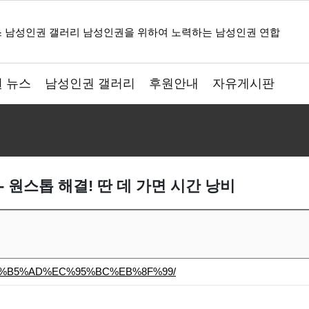
 뉴스
남성인권 갤러리
후원안내
자유게시판
- 원스톱 해결! 딴 데 가면 시간 낭비
C%EA%B5%AD%EC%95%BC%EB%8F%99/