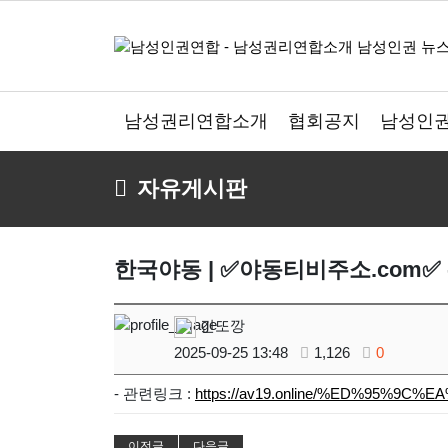
남성권리연합소개
협회공지
남성인권
자유게시판
한국야동 | ✅야동티비주소.com✅ 
긴또깡
2025-09-25 13:48
1,126
0
- 관련링크 :
https://av19.online/%ED%95%9
이전글
다음글