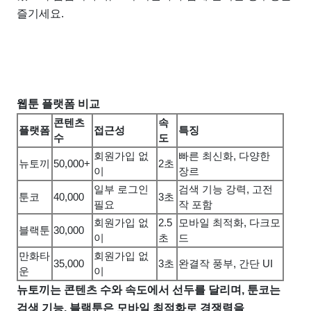
즐기세요.
웹툰 플랫폼 비교
콘텐츠
속
플랫폼
접근성
특징
수
도
회원가입 없
빠른 최신화, 다양한
뉴토끼
50,000+
2초
이
장르
일부 로그인
검색 기능 강력, 고전
툰코
40,000
3초
필요
작 포함
회원가입 없
2.5
모바일 최적화, 다크모
블랙툰
30,000
이
초
드
만화타
회원가입 없
35,000
3초
완결작 풍부, 간단 UI
운
이
뉴토끼는 콘텐츠 수와 속도에서 선두를 달리며, 툰코는
검색 기능, 블랙툰은 모바일 최적화로 경쟁력을