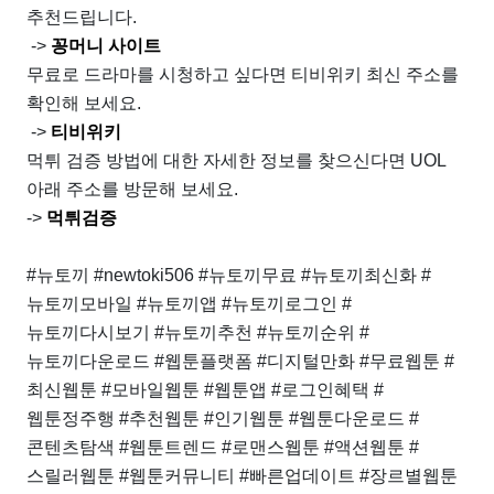
추천드립니다.
->
꽁머니 사이트
무료로 드라마를 시청하고 싶다면 티비위키 최신 주소를
확인해 보세요.
->
티비위키
먹튀 검증 방법에 대한 자세한 정보를 찾으신다면 UOL
아래 주소를 방문해 보세요.
->
먹튀검증
#뉴토끼 #newtoki506 #뉴토끼무료 #뉴토끼최신화 #
뉴토끼모바일 #뉴토끼앱 #뉴토끼로그인 #
뉴토끼다시보기 #뉴토끼추천 #뉴토끼순위 #
뉴토끼다운로드 #웹툰플랫폼 #디지털만화 #무료웹툰 #
최신웹툰 #모바일웹툰 #웹툰앱 #로그인혜택 #
웹툰정주행 #추천웹툰 #인기웹툰 #웹툰다운로드 #
콘텐츠탐색 #웹툰트렌드 #로맨스웹툰 #액션웹툰 #
스릴러웹툰 #웹툰커뮤니티 #빠른업데이트 #장르별웹툰