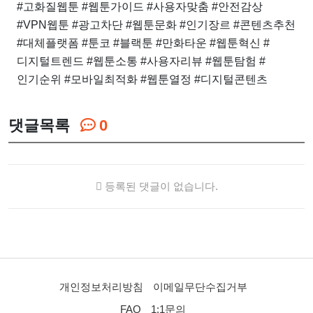
#고화질웹툰 #웹툰가이드 #사용자맞춤 #안전감상
#VPN웹툰 #광고차단 #웹툰문화 #인기장르 #콘텐츠추천
#대체플랫폼 #툰코 #블랙툰 #만화타운 #웹툰혁신 #
디지털트렌드 #웹툰소통 #사용자리뷰 #웹툰탐험 #
인기순위 #모바일최적화 #웹툰열정 #디지털콘텐츠
댓글목록
0
등록된 댓글이 없습니다.
개인정보처리방침
이메일무단수집거부
FAQ
1:1문의