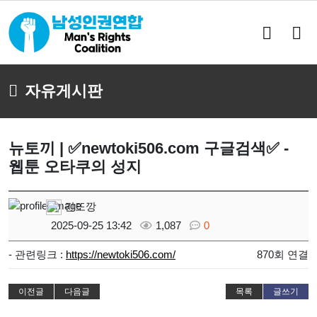
검
메
색
뉴
버
버
튼
튼
자유게시판
뉴토끼 | ✅newtoki506.com 구글검색✅ -
웹툰 오타쿠의 성지
긴또깡
2025-09-25 13:42
1,087
0
- 관련링크 :
https://newtoki506.com/
870회 연결
이전글
다음글
목록
글쓰기