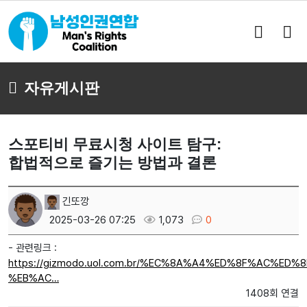
검
메
색
뉴
버
버
튼
튼
자유게시판
스포티비 무료시청 사이트 탐구:
합법적으로 즐기는 방법과 결론
긴또깡
2025-03-26 07:25
1,073
0
- 관련링크 :
https://gizmodo.uol.com.br/%EC%8A%A4%ED%8F%AC%ED
%EB%AC…
1408회 연결