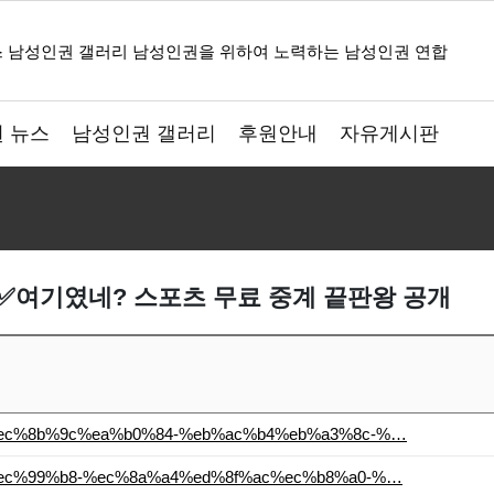
 뉴스
남성인권 갤러리
후원안내
자유게시판
✅여기였네? 스포츠 무료 중계 끝판왕 공개
%a4%ec%8b%9c%ea%b0%84-%eb%ac%b4%eb%a3%8c-%…
b4%ec%99%b8-%ec%8a%a4%ed%8f%ac%ec%b8%a0-%…